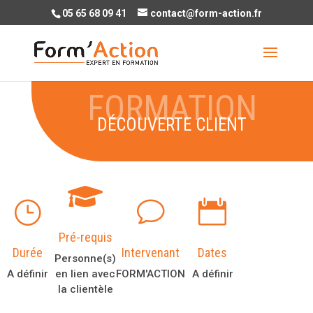
05 65 68 09 41
contact@form-action.fr
DÉCOUVERTE CLIENT

}
v

Pré-requis
Durée
Intervenant
Dates
Personne(s)
A définir
en lien avec
FORM'ACTION
A définir
la clientèle