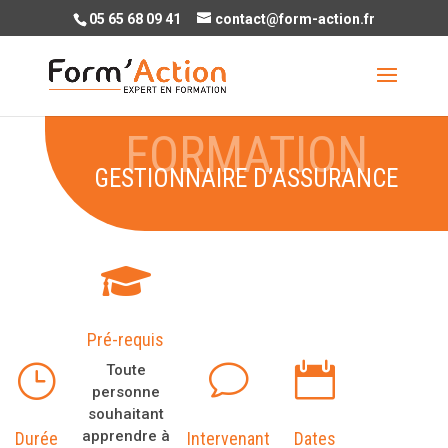
05 65 68 09 41
contact@form-action.fr
GESTIONNAIRE D’ASSURANCE

Pré-requis
}
v

Toute
personne
souhaitant
apprendre à
Durée
Intervenant
Dates