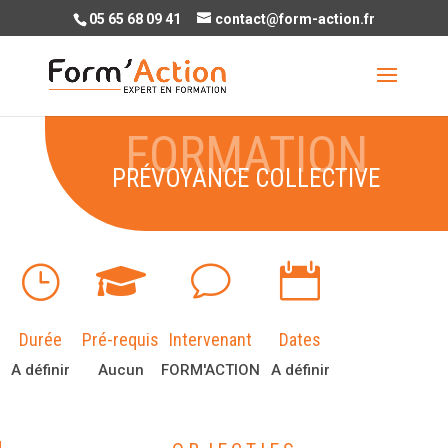
05 65 68 09 41
contact@form-action.fr
PRÉVOYANCE COLLECTIVE
}
v


Durée
Pré-requis
Intervenant
Dates
A définir
Aucun
FORM'ACTION
A définir