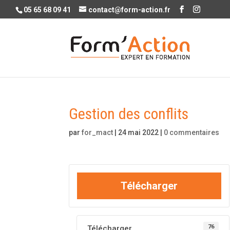
05 65 68 09 41
contact@form-action.fr
Gestion des conflits
par
for_mact
|
24 mai 2022
|
0 commentaires
Télécharger
76
Télécharger