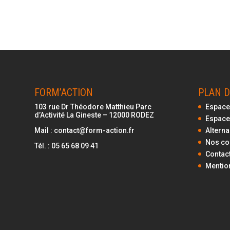
FORM’ACTION
PLAN D
103 rue Dr Théodore Matthieu Parc
Espace
d’Activité La Gineste –
12000
RODEZ
Espace
Mail :
contact@form-action.fr
Altern
Nos c
Tél. :
05 65 68 09 41
Contac
Mentio