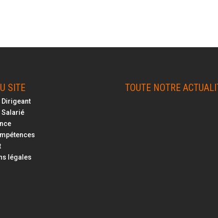
U SITE
TOUTE NOTRE ACTUALIT
 Dirigeant
 Salarié
ance
ompétences
t
ns légales